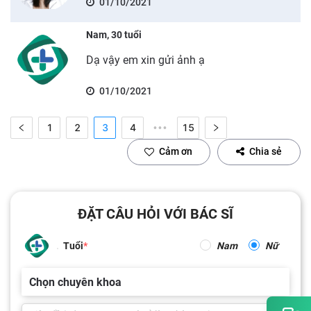
01/10/2021
Nam, 30 tuổi
Dạ vậy em xin gửi ảnh ạ
01/10/2021
1
2
3
4
15
•••
Cảm ơn
Chia sẻ
ĐẶT CÂU HỎI VỚI BÁC SĨ
Tuổi
Nam
Nữ
Chọn chuyên khoa