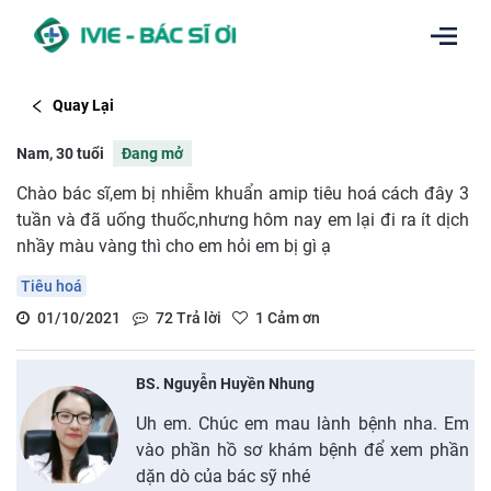
Quay Lại
Nam, 30 tuổi
Đang mở
Chào bác sĩ,em bị nhiễm khuẩn amip tiêu hoá cách đây 3
tuần và đã uống thuốc,nhưng hôm nay em lại đi ra ít dịch
nhầy màu vàng thì cho em hỏi em bị gì ạ
Tiêu hoá
01/10/2021
72
Trả lời
1
Cảm ơn
BS. Nguyễn Huyền Nhung
Uh em. Chúc em mau lành bệnh nha. Em
vào phần hồ sơ khám bệnh để xem phần
dặn dò của bác sỹ nhé