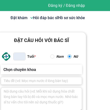
Đăng ký
/
Đăng nhập
Đặt khám
Hỏi đáp bác sĩ
Hồ sơ sức khỏe
ĐẶT CÂU HỎI VỚI BÁC SĨ
Tuổi
Nam
Nữ
Chọn chuyên khoa