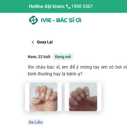
Hotline đặt khám:
1900 3367
Quay Lại
Nam, 22 tuổi
Đang mở
Xin chào bác sĩ, em để ý móng tay em có hơi 
bình thường hay là bệnh ạ?
Da Liễu