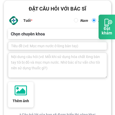
ĐẶT CÂU HỎI VỚI BÁC SĨ
Tuổi
Nam
Nữ
Đặt
khám
Chọn chuyên khoa
Thêm ảnh
* Câu trả lời của bạn sẽ được hiển thị công khai