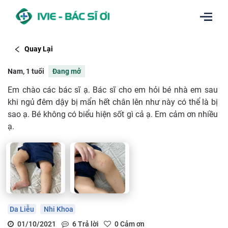
Quay Lại
Nam, 1 tuổi
Đang mở
Em chào các bác sĩ ạ. Bác sĩ cho em hỏi bé nhà em sau
khi ngủ đêm dậy bị mẩn hết chân lên như này có thể là bị
sao ạ. Bé không có biểu hiện sốt gì cả ạ. Em cảm ơn nhiều
ạ.
Da Liễu
Nhi Khoa
01/10/2021
6
Trả lời
0
Cảm ơn