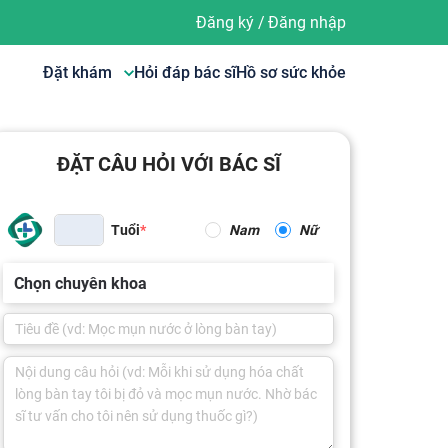
Đăng ký
/
Đăng nhập
Đặt khám
Hỏi đáp bác sĩ
Hồ sơ sức khỏe
ĐẶT CÂU HỎI VỚI BÁC SĨ
Tuổi
Nam
Nữ
Chọn chuyên khoa