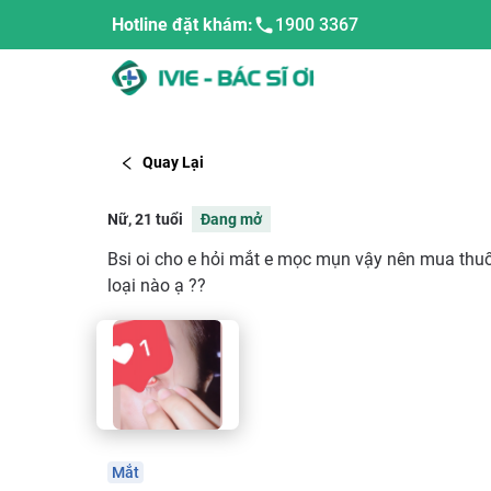
Hotline đặt khám:
1900 3367
Quay Lại
Nữ, 21 tuổi
Đang mở
Bsi oi cho e hỏi mắt e mọc mụn vậy nên mua thuố
loại nào ạ ??
Mắt