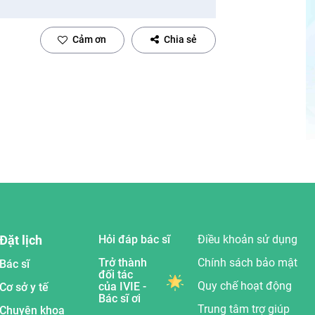
Cảm ơn
Chia sẻ
Đặt lịch
Hỏi đáp bác sĩ
Điều khoản sử dụng
Trở thành
Chính sách bảo mật
Bác sĩ
đối tác
Quy chế hoạt động
của IVIE -
Cơ sở y tế
Bác sĩ ơi
Trung tâm trợ giúp
Chuyên khoa