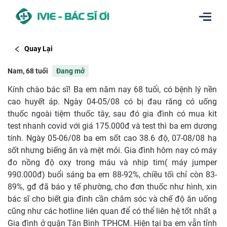
Quay Lại
Nam, 68 tuổi
Đang mở
Kính chào bác sĩ! Ba em năm nay 68 tuổi, có bệnh lý nền
cao huyết áp. Ngày 04-05/08 có bị đau răng có uống
thuốc ngoài tiệm thuốc tây, sau đó gia đình có mua kit
test nhanh covid với giá 175.000đ và test thì ba em dương
tính. Ngày 05-06/08 ba em sốt cao 38.6 độ, 07-08/08 hạ
sốt nhưng biếng ăn và mệt mỏi. Gia đình hôm nay có máy
đo nồng độ oxy trong máu và nhịp tim( máy jumper
990.000đ) buổi sáng ba em 88-92%, chiều tối chỉ còn 83-
89%, gđ đã báo y tế phường, cho đơn thuốc như hình, xin
bác sĩ cho biết gia đình cần chăm sóc và chế độ ăn uống
cũng như các hotline liên quan để có thể liên hệ tốt nhất ạ
Gia đình ở quận Tân Bình TPHCM. Hiện tại ba em vẫn tỉnh