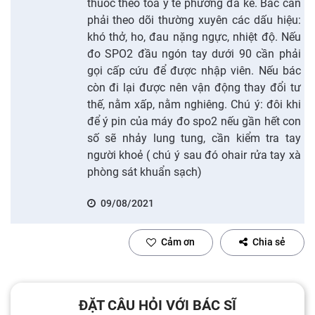
thuốc theo toa y tế phường đã kê. Bác cần
phải theo dõi thường xuyên các dấu hiệu:
khó thở, ho, đau nặng ngực, nhiệt độ. Nếu
đo SPO2 đầu ngón tay dưới 90 cần phải
gọi cấp cứu để được nhập viên. Nếu bác
còn đi lại được nên vận động thay đổi tư
thế, nằm xấp, nằm nghiêng. Chú ý: đôi khi
để ý pin của máy đo spo2 nếu gần hết con
số sẽ nhảy lung tung, cần kiểm tra tay
người khoẻ ( chú ý sau đó ohair rửa tay xà
phòng sát khuẩn sạch)
09/08/2021
Cảm ơn
Chia sẻ
ĐẶT CÂU HỎI VỚI BÁC SĨ