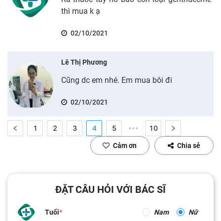
thì mua k ạ
02/10/2021
Lê Thị Phương
Cũng dc em nhé. Em mua bôi đi
02/10/2021
1
2
3
4
5
10
•••
Cảm ơn
Chia sẻ
ĐẶT CÂU HỎI VỚI BÁC SĨ
Tuổi
Nam
Nữ