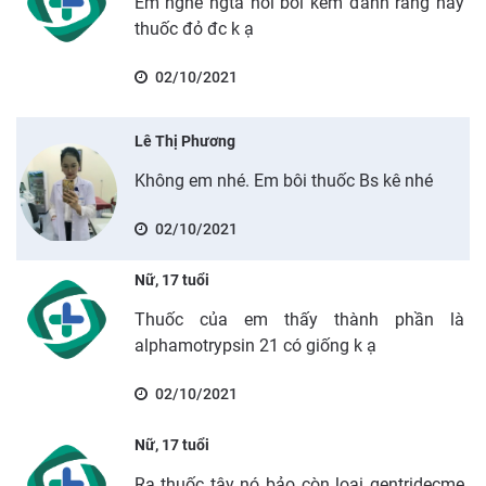
Em nghe ngta nói bôi kem đánh răng hay
thuốc đỏ đc k ạ
02/10/2021
Lê Thị Phương
Không em nhé. Em bôi thuốc Bs kê nhé
02/10/2021
Nữ, 17 tuổi
Thuốc của em thấy thành phần là
alphamotrypsin 21 có giống k ạ
02/10/2021
Nữ, 17 tuổi
Ra thuốc tây nó bảo còn loại gentridecme