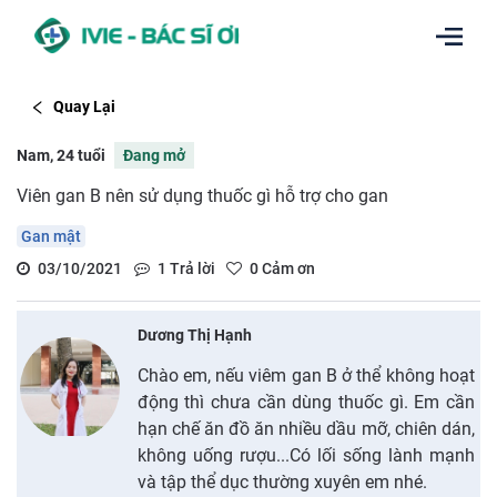
Quay Lại
Nam, 24 tuổi
Đang mở
Viên gan B nên sử dụng thuốc gì hỗ trợ cho gan
Gan mật
03/10/2021
1
Trả lời
0
Cảm ơn
Dương Thị Hạnh
Chào em, nếu viêm gan B ở thể không hoạt
động thì chưa cần dùng thuốc gì. Em cần
hạn chế ăn đồ ăn nhiều dầu mỡ, chiên dán,
không uống rượu...Có lối sống lành mạnh
và tập thể dục thường xuyên em nhé.