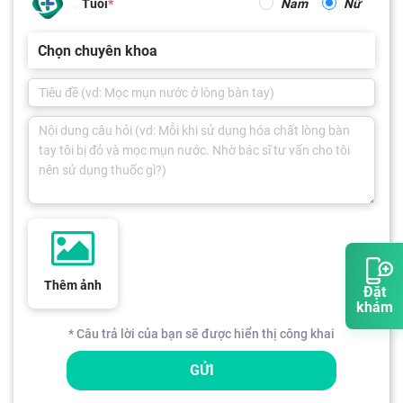
Tuổi
Nam
Nữ
Chọn chuyên khoa
Thêm ảnh
Đặt
khám
* Câu trả lời của bạn sẽ được hiển thị công khai
GỬI