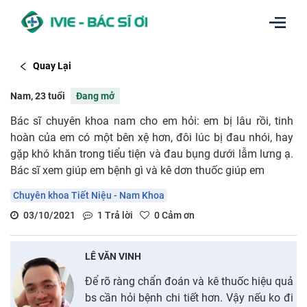
Quay Lại
Nam, 23 tuổi
Đang mở
Bác sĩ chuyên khoa nam cho em hỏi: em bị lâu rồi, tinh
hoàn của em có một bên xệ hơn, đôi lúc bị đau nhói, hay
gặp khó khăn trong tiểu tiện và đau bụng dưới lẫm lưng ạ.
Bác sĩ xem giúp em bệnh gì và kê dơn thuốc giúp em
Chuyên khoa Tiết Niệu - Nam Khoa
03/10/2021
1
Trả lời
0
Cảm ơn
LÊ VĂN VINH
Để rõ ràng chẩn đoán và kê thuốc hiệu quả
bs cần hỏi bệnh chi tiết hơn. Vậy nếu ko đi