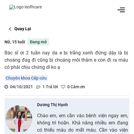
Quay Lại
Nữ, 15 tuổi
Đang mở
Bác sĩ ơi 2 tuần nay da e bị trắng xanh đứng dậy là bị
choáng đag đi cũng bị choáng môi thâm e còn đi ra máu
có phải chịu chứng dì ko ạ
Chuyên khoa Cấp cứu
04/10/2021
1
Trả lời
0
Cảm ơn
Dương Thị Hạnh
Chào em, em cần vào bệnh viện ngay em,
không trì hoãn. Khả năng nhiều em đang
có thiếu máu do mất máu. Cần vào viện