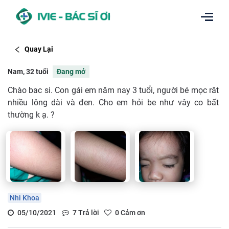
Quay Lại
Nam, 32 tuổi
Đang mở
Chào bac si. Con gái em năm nay 3 tuổi, người bé mọc rât
nhiều lông dài và đen. Cho em hỏi be như vây co bất
thường k ạ. ?
Nhi Khoa
05/10/2021
7
Trả lời
0
Cảm ơn