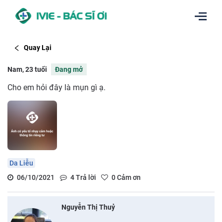
Quay Lại
Nam, 23 tuổi
Đang mở
Cho em hỏi đây là mụn gì ạ.
Da Liễu
06/10/2021
4
Trả lời
0
Cảm ơn
Nguyễn Thị Thuỷ