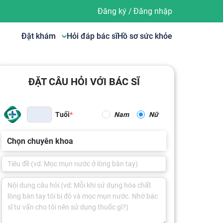
Đăng ký
/
Đăng nhập
Đặt khám
Hỏi đáp bác sĩ
Hồ sơ sức khỏe
ĐẶT CÂU HỎI VỚI BÁC SĨ
Tuổi
Nam
Nữ
Chọn chuyên khoa