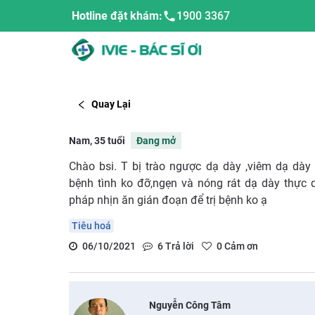
Hotline đặt khám:
1900 3367
Quay Lại
Nam, 35 tuổi
Đang mở
Chào bsi. T bị trào ngược dạ dày ,viêm dạ dà
bệnh tình ko đỡ,ngẹn và nóng rát dạ dày thực 
pháp nhịn ăn gián đoạn để trị bệnh ko ạ
Tiêu hoá
06/10/2021
6
Trả lời
0
Cảm ơn
Nguyễn Công Tâm