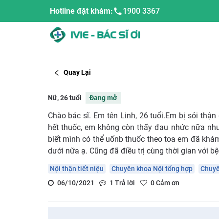
Hotline đặt khám:
1900 3367
Quay Lại
Nữ, 26 tuổi
Đang mở
Chào bác sĩ. Em tên Linh, 26 tuổi.Em bị sỏi thận
hết thuốc, em không còn thấy đau nhức nữa nh
biết mình có thể uốnb thuốc theo toa em đã khá
dưới nữa ạ. Cũng đã điều trị cùng thời gian với b
Nội thận tiết niệu
Chuyên khoa Nội tổng hợp
Chuyê
06/10/2021
1
Trả lời
0
Cảm ơn