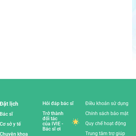
Đặt lịch
Hỏi đáp bác sĩ
Điều khoản sử dụng
Trở thành
Chính sách bảo mật
Bác sĩ
đối tác
Quy chế hoạt động
của IVIE -
Cơ sở y tế
Bác sĩ ơi
Trung tâm trợ giúp
Chuyên khoa