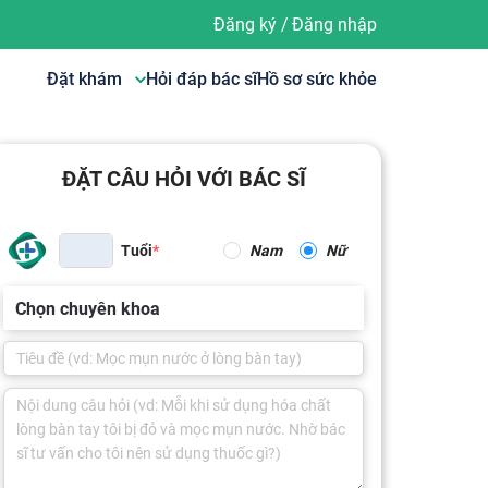
Đăng ký
/
Đăng nhập
Đặt khám
Hỏi đáp bác sĩ
Hồ sơ sức khỏe
ĐẶT CÂU HỎI VỚI BÁC SĨ
Tuổi
Nam
Nữ
Chọn chuyên khoa