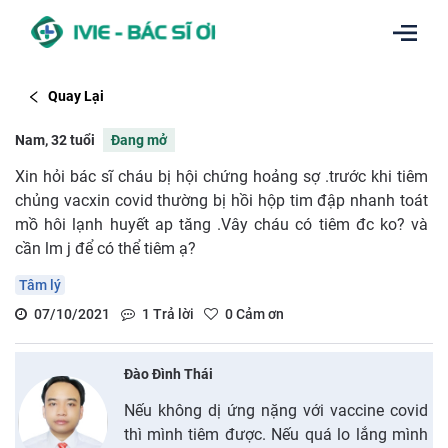
Quay Lại
Nam, 32 tuổi
Đang mở
Xin hỏi bác sĩ cháu bị hội chứng hoảng sợ .trước khi tiêm
chủng vacxin covid thường bị hồi hộp tim đập nhanh toát
mồ hôi lạnh huyết ap tăng .Vây cháu có tiêm đc ko? và
cần lm j để có thể tiêm ạ?
Tâm lý
07/10/2021
1
Trả lời
0
Cảm ơn
Đào Đình Thái
Nếu không dị ứng nặng với vaccine covid
thì mình tiêm được. Nếu quá lo lắng mình