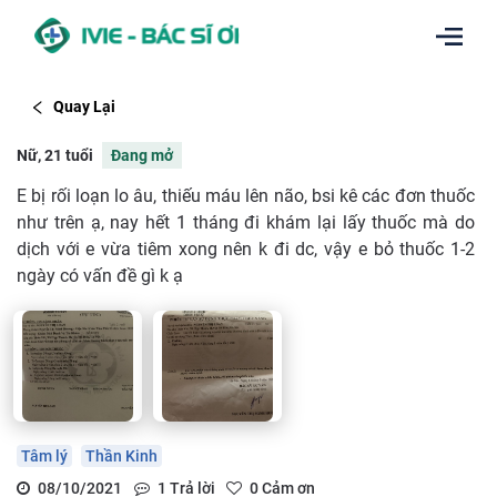
Quay Lại
Nữ, 21 tuổi
Đang mở
E bị rối loạn lo âu, thiếu máu lên não, bsi kê các đơn thuốc
như trên ạ, nay hết 1 tháng đi khám lại lấy thuốc mà do
dịch với e vừa tiêm xong nên k đi dc, vậy e bỏ thuốc 1-2
ngày có vấn đề gì k ạ
Tâm lý
Thần Kinh
08/10/2021
1
Trả lời
0
Cảm ơn