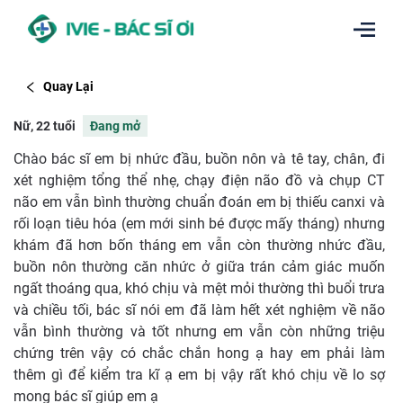
Quay Lại
Nữ, 22 tuổi
Đang mở
Chào bác sĩ em bị nhức đầu, buồn nôn và tê tay, chân, đi
xét nghiệm tổng thể nhẹ, chạy điện não đồ và chụp CT
não em vẫn bình thường chuẩn đoán em bị thiếu canxi và
rối loạn tiêu hóa (em mới sinh bé được mấy tháng) nhưng
khám đã hơn bốn tháng em vẫn còn thường nhức đầu,
buồn nôn thường căn nhức ở giữa trán cảm giác muốn
ngất thoáng qua, khó chịu và mệt mỏi thường thì buổi trưa
và chiều tối, bác sĩ nói em đã làm hết xét nghiệm về não
vẫn bình thường và tốt nhưng em vẫn còn những triệu
chứng trên vậy có chắc chắn hong ạ hay em phải làm
thêm gì để kiểm tra kĩ ạ em bị vậy rất khó chịu về lo sợ
mong bác sĩ giúp em ạ