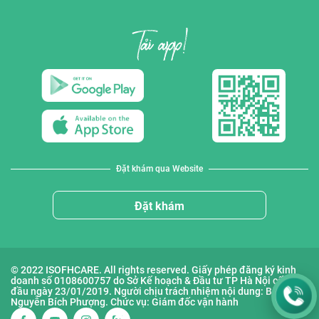
Đặt khám qua Website
Đặt khám
© 2022 ISOFHCARE. All rights reserved. Giấy phép đăng ký kinh
doanh số 0108600757 do Sở Kế hoạch & Đầu tư TP Hà Nội cấp lần
đầu ngày 23/01/2019. Người chịu trách nhiệm nội dung: Bà
Nguyễn Bích Phượng. Chức vụ: Giám đốc vận hành