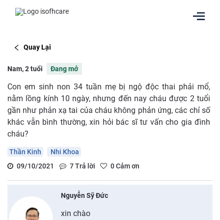
Quay Lại
Nam, 2 tuổi
Đang mở
Con em sinh non 34 tuần mẹ bị ngộ độc thai phải mổ,
nằm lồng kính 10 ngày, nhưng đến nay cháu được 2 tuổi
gần như phản xạ tai của cháu không phản ứng, các chỉ số
khác vẫn bình thường, xin hỏi bác sĩ tư vấn cho gia đình
cháu?
Thần Kinh
Nhi Khoa
09/10/2021
7
Trả lời
0
Cảm ơn
Nguyễn Sỹ Đức
xin chào