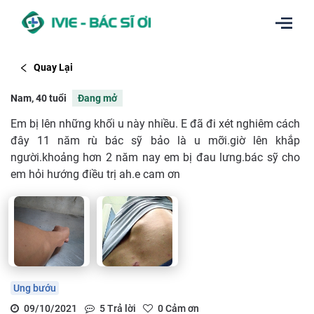
Quay Lại
Nam, 40 tuổi
Đang mở
Em bị lên những khối u này nhiều. E đã đi xét nghiêm cách
đây 11 năm rù bác sỹ bảo là u mỡi.giờ lên khắp
người.khoảng hơn 2 năm nay em bị đau lưng.bác sỹ cho
em hỏi hướng điều trị ah.e cam ơn
Ung bướu
09/10/2021
5
Trả lời
0
Cảm ơn