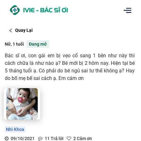
Quay Lại
Nữ, 1 tuổi
Đang mở
Bác sĩ ơi, con gái em bị vẹo cổ sang 1 bên như này thì
cách chữa là như nào ạ? Bé mới bị 2 hôm nay. Hiện tại bé
5 tháng tuổi ạ. Có phải do bé ngủ sai tư thế không ạ? Hay
do bố mẹ bế sai cách ạ. Em cám ơn
Nhi Khoa
09/10/2021
11
Trả lời
2
Cảm ơn