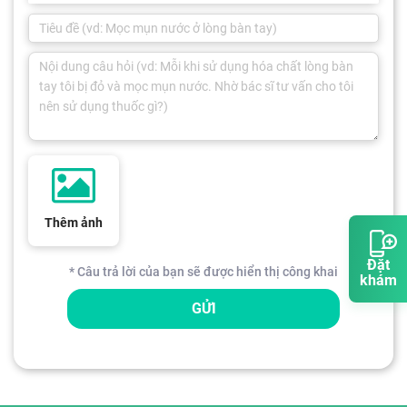
Thêm ảnh
Đặt
* Câu trả lời của bạn sẽ được hiển thị công khai
khám
GỬI