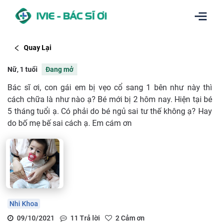
Quay Lại
Nữ, 1 tuổi
Đang mở
Bác sĩ ơi, con gái em bị vẹo cổ sang 1 bên như này thì
cách chữa là như nào ạ? Bé mới bị 2 hôm nay. Hiện tại bé
5 tháng tuổi ạ. Có phải do bé ngủ sai tư thế không ạ? Hay
do bố mẹ bế sai cách ạ. Em cám ơn
Nhi Khoa
09/10/2021
11
Trả lời
2
Cảm ơn