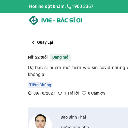
Hotline đặt khám:
1900 3367
Quay Lại
Nữ, 22 tuổi
Đang mở
Dạ bác sĩ ơi em mới tiêm vác sin covid nhưn
không ạ
Tiêm Chủng
09/10/2021
1
Trả lời
0
Cảm ơn
Đào Đình Thái
Được bạn nhé