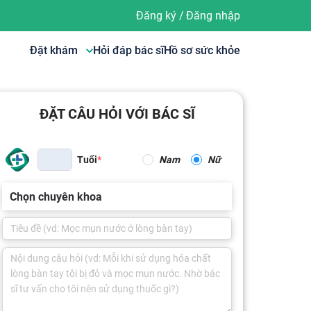
Đăng ký
/
Đăng nhập
Đặt khám
Hỏi đáp bác sĩ
Hồ sơ sức khỏe
ĐẶT CÂU HỎI VỚI BÁC SĨ
Tuổi
Nam
Nữ
Chọn chuyên khoa