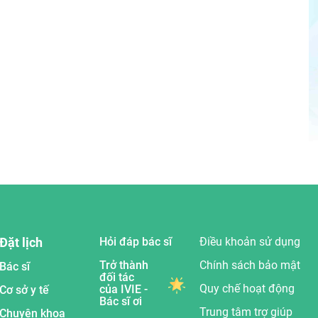
Đặt lịch
Hỏi đáp bác sĩ
Điều khoản sử dụng
Trở thành
Chính sách bảo mật
Bác sĩ
đối tác
Quy chế hoạt động
của IVIE -
Cơ sở y tế
Bác sĩ ơi
Trung tâm trợ giúp
Chuyên khoa