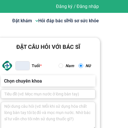
Đăng ký
/
Đăng nhập
Đặt khám
Hỏi đáp bác sĩ
Hồ sơ sức khỏe
ĐẶT CÂU HỎI VỚI BÁC SĨ
Tuổi
Nam
Nữ
Chọn chuyên khoa