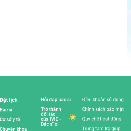
Đặt lịch
Hỏi đáp bác sĩ
Điều khoản sử dụng
Trở thành
Chính sách bảo mật
Bác sĩ
đối tác
Quy chế hoạt động
của IVIE -
Cơ sở y tế
Bác sĩ ơi
Trung tâm trợ giúp
Chuyên khoa