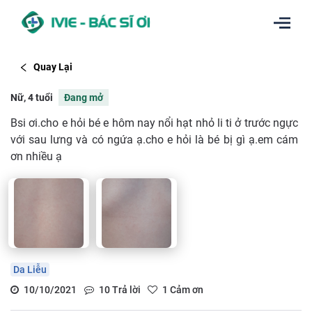
Quay Lại
Nữ, 4 tuổi
Đang mở
Bsi ơi.cho e hỏi bé e hôm nay nổi hạt nhỏ li ti ở trước ngực
với sau lưng và có ngứa ạ.cho e hỏi là bé bị gì ạ.em cám
ơn nhiều ạ
Da Liễu
10/10/2021
10
Trả lời
1
Cảm ơn