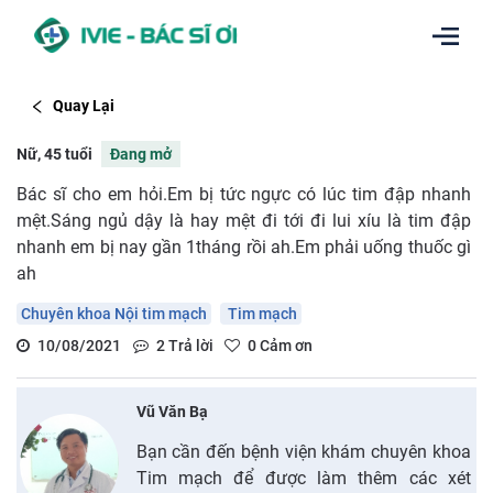
Quay Lại
Nữ, 45 tuổi
Đang mở
Bác sĩ cho em hỏi.Em bị tức ngực có lúc tim đập nhanh
mệt.Sáng ngủ dậy là hay mệt đi tới đi lui xíu là tim đập
nhanh em bị nay gần 1tháng rồi ah.Em phải uống thuốc gì
ah
Chuyên khoa Nội tim mạch
Tim mạch
10/08/2021
2
Trả lời
0
Cảm ơn
Vũ Văn Bạ
Bạn cần đến bệnh viện khám chuyên khoa
Tim mạch để được làm thêm các xét