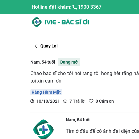
Hotline đặt khám:
1900 3367
Quay Lại
Nam, 54 tuổi
Đang mở
Chao bac sĩ cho tôi hỏi răng tôi hong hêt răng h
toi xin cảm ơn
Răng Hàm Mặt
10/10/2021
7
Trả lời
0
Cảm ơn
Nam, 54 tuổi
Tìm ở đâu để có ảnh đại diện của