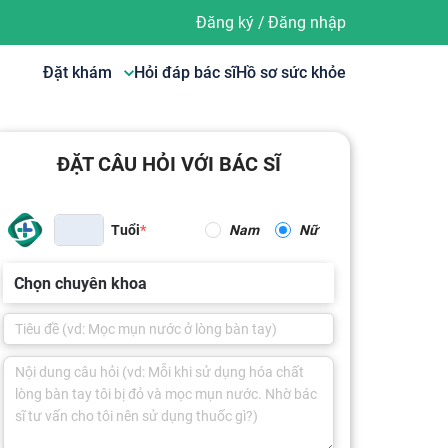
Đăng ký
/
Đăng nhập
Đặt khám
Hỏi đáp bác sĩ
Hồ sơ sức khỏe
ĐẶT CÂU HỎI VỚI BÁC SĨ
Tuổi
Nam
Nữ
Chọn chuyên khoa