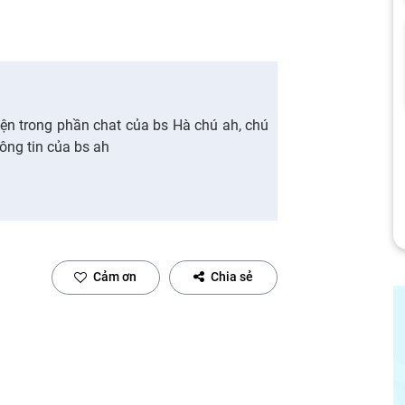
iện trong phần chat của bs Hà chú ah, chú
ông tin của bs ah
Cảm ơn
Chia sẻ