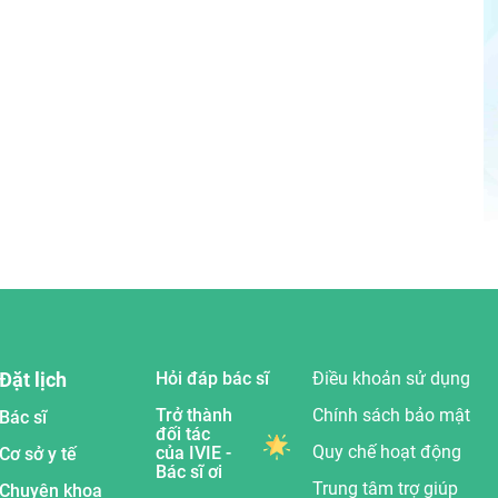
Đặt lịch
Hỏi đáp bác sĩ
Điều khoản sử dụng
Trở thành
Chính sách bảo mật
Bác sĩ
đối tác
Quy chế hoạt động
của IVIE -
Cơ sở y tế
Bác sĩ ơi
Trung tâm trợ giúp
Chuyên khoa