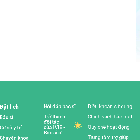
Đặt lịch
Hỏi đáp bác sĩ
Điều khoản sử dụng
Trở thành
Chính sách bảo mật
Bác sĩ
đối tác
Quy chế hoạt động
của IVIE -
Cơ sở y tế
Bác sĩ ơi
Trung tâm trợ giúp
Chuyên khoa