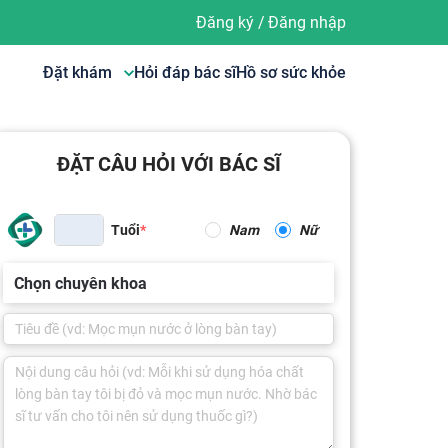
Đăng ký
/
Đăng nhập
Đặt khám
Hỏi đáp bác sĩ
Hồ sơ sức khỏe
ĐẶT CÂU HỎI VỚI BÁC SĨ
Tuổi
Nam
Nữ
Chọn chuyên khoa