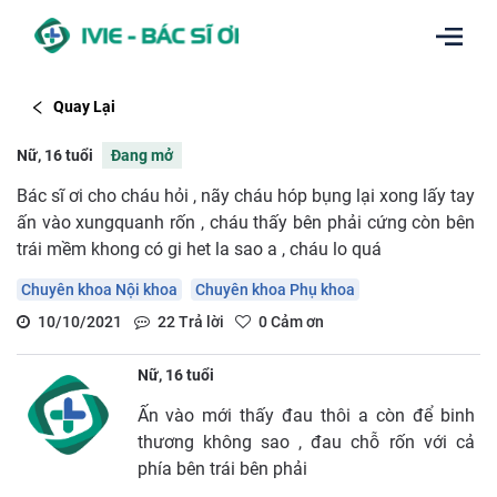
Quay Lại
Nữ, 16 tuổi
Đang mở
Bác sĩ ơi cho cháu hỏi , nãy cháu hóp bụng lại xong lấy tay
ấn vào xungquanh rốn , cháu thấy bên phải cứng còn bên
trái mềm khong có gi het la sao a , cháu lo quá
Chuyên khoa Nội khoa
Chuyên khoa Phụ khoa
10/10/2021
22
Trả lời
0
Cảm ơn
Nữ, 16 tuổi
Ấn vào mới thấy đau thôi a còn để binh
thương không sao , đau chỗ rốn với cả
phía bên trái bên phải