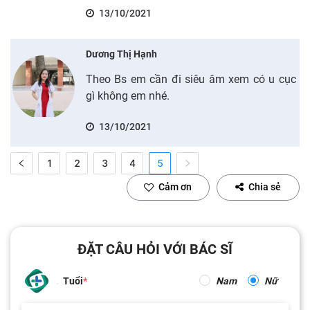
13/10/2021
Dương Thị Hạnh
Theo Bs em cần đi siêu âm xem có u cục
gì không em nhé.
13/10/2021
1
2
3
4
5
Cảm ơn
Chia sẻ
ĐẶT CÂU HỎI VỚI BÁC SĨ
Tuổi
Nam
Nữ