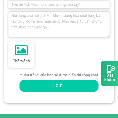
Thêm ảnh
Đặt
* Câu trả lời của bạn sẽ được hiển thị công khai
khám
GỬI