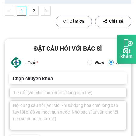
1
2
Cảm ơn
Chia sẻ
ĐẶT CÂU HỎI VỚI BÁC SĨ
Đặt
khám
Tuổi
Nam
Nữ
Chọn chuyên khoa