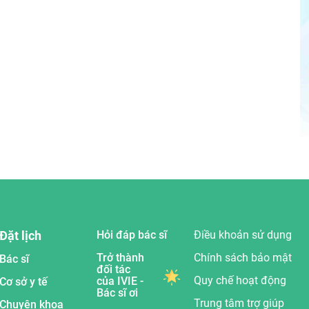
Đặt lịch
Hỏi đáp bác sĩ
Điều khoản sử dụng
Trở thành
Chính sách bảo mật
Bác sĩ
đối tác
Quy chế hoạt động
của IVIE -
Cơ sở y tế
Bác sĩ ơi
Trung tâm trợ giúp
Chuyên khoa