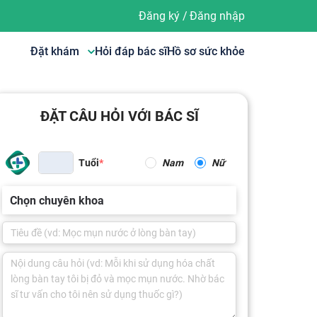
Đăng ký
/
Đăng nhập
Đặt khám
Hỏi đáp bác sĩ
Hồ sơ sức khỏe
ĐẶT CÂU HỎI VỚI BÁC SĨ
Tuổi
Nam
Nữ
Chọn chuyên khoa