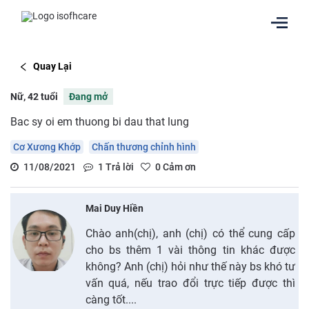
Quay Lại
Nữ, 42 tuổi
Đang mở
Bac sy oi em thuong bi dau that lung
Cơ Xương Khớp
Chấn thương chỉnh hình
11/08/2021
1
Trả lời
0
Cảm ơn
Mai Duy Hiền
Chào anh(chị), anh (chị) có thể cung cấp
cho bs thêm 1 vài thông tin khác được
không? Anh (chị) hỏi như thế này bs khó tư
vấn quá, nếu trao đổi trực tiếp được thì
càng tốt....