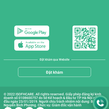
Đặt khám qua Website
Đặt khám
© 2022 ISOFHCARE. All rights reserved. Giấy phép đăng ký kinh
doanh số 0108600757 do Sở Kế hoạch & Đầu tư TP Hà Nội cấp lần
đầu ngày 23/01/2019. Người chịu trách nhiệm nội dung: Bà
Nguyễn Bích Phượng. Chức vụ: Giám đốc vận hành