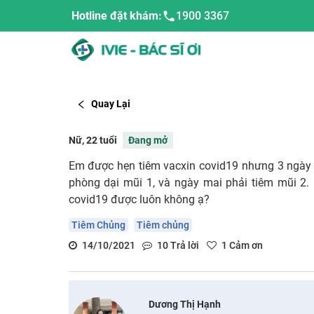
Hotline đặt khám:
1900 3367
Quay Lại
Nữ, 22 tuổi
Đang mở
Em được hẹn tiêm vacxin covid19 nhưng 3 ngày 
phòng dại mũi 1, và ngày mai phải tiêm mũi 2.
covid19 được luôn không ạ?
Tiêm Chủng
Tiêm chủng
14/10/2021
10
Trả lời
1
Cảm ơn
Dương Thị Hạnh