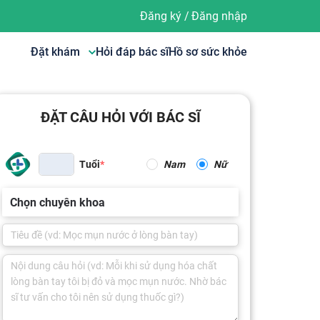
Đăng ký
/
Đăng nhập
Đặt khám
Hỏi đáp bác sĩ
Hồ sơ sức khỏe
ĐẶT CÂU HỎI VỚI BÁC SĨ
Tuổi
Nam
Nữ
Chọn chuyên khoa