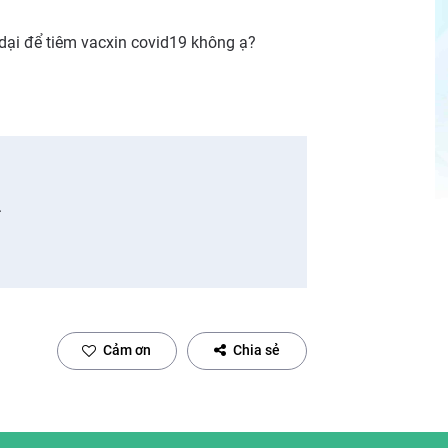
dại để tiêm vacxin covid19 không ạ?
.
Cảm ơn
Chia sẻ