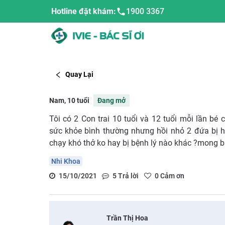
Hotline đặt khám:
1900 3367
Quay Lại
Nam, 10 tuổi
Đang mở
Tôi có 2 Con trai 10 tuổi và 12 tuổi mỗi lần bé 
sức khỏe bình thường nhưng hồi nhỏ 2 đứa bị h
chạy khó thở ko hay bị bệnh lý nào khác ?mong bs 
Nhi Khoa
15/10/2021
5
Trả lời
0
Cảm ơn
Trần Thị Hoa