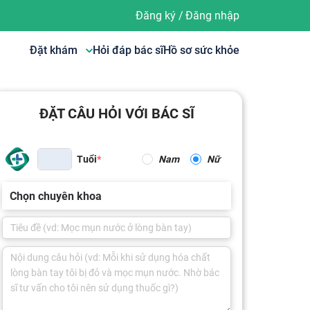
Đăng ký
/
Đăng nhập
Đặt khám
Hỏi đáp bác sĩ
Hồ sơ sức khỏe
ĐẶT CÂU HỎI VỚI BÁC SĨ
Tuổi
Nam
Nữ
Chọn chuyên khoa