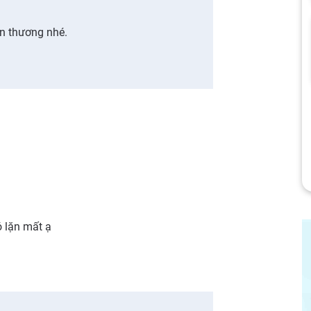
n thương nhé.
nó lặn mất ạ