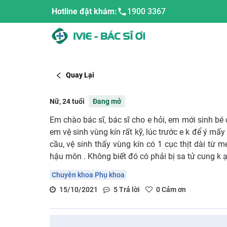
Hotline đặt khám:
1900 3367
Quay Lại
Nữ, 24 tuổi
Đang mở
Em chào bác sĩ, bác sĩ cho e hỏi, em mới sinh bé 
em vệ sinh vùng kín rất kỹ, lúc trước e k để ý mấy
cầu, vệ sinh thấy vùng kín có 1 cục thịt dài từ 
hậu môn . Không biết đó có phải bị sa tử cung k ạ
Chuyên khoa Phụ khoa
15/10/2021
5
Trả lời
0
Cảm ơn