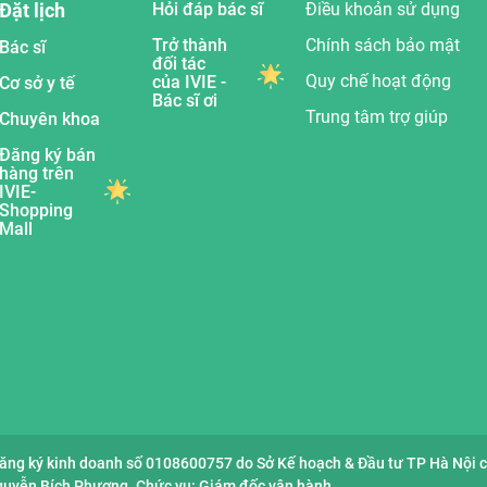
Đặt lịch
Hỏi đáp bác sĩ
Điều khoản sử dụng
Trở thành
Chính sách bảo mật
Bác sĩ
đối tác
Quy chế hoạt động
của IVIE -
Cơ sở y tế
Bác sĩ ơi
Trung tâm trợ giúp
Chuyên khoa
Đăng ký bán
hàng trên
IVIE-
Shopping
Mall
đăng ký kinh doanh số 0108600757 do Sở Kế hoạch & Đầu tư TP Hà Nội 
Nguyễn Bích Phượng. Chức vụ: Giám đốc vận hành