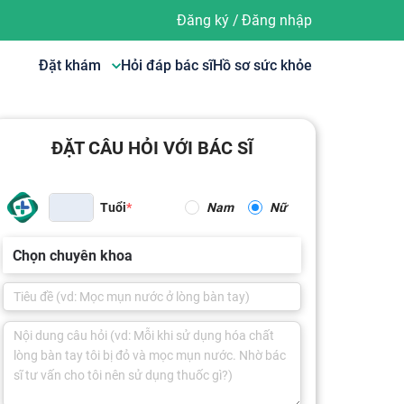
Đăng ký
/
Đăng nhập
Đặt khám
Hỏi đáp bác sĩ
Hồ sơ sức khỏe
ĐẶT CÂU HỎI VỚI BÁC SĨ
Tuổi
Nam
Nữ
Chọn chuyên khoa