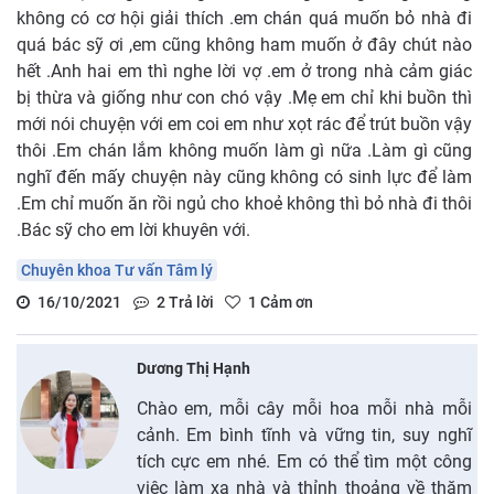
không có cơ hội giải thích .em chán quá muốn bỏ nhà đi
quá bác sỹ ơi ,em cũng không ham muốn ở đây chút nào
hết .Anh hai em thì nghe lời vợ .em ở trong nhà cảm giác
bị thừa và giống như con chó vậy .Mẹ em chỉ khi buồn thì
mới nói chuyện với em coi em như xọt rác để trút buồn vậy
thôi .Em chán lắm không muốn làm gì nữa .Làm gì cũng
nghĩ đến mấy chuyện này cũng không có sinh lực để làm
.Em chỉ muốn ăn rồi ngủ cho khoẻ không thì bỏ nhà đi thôi
.Bác sỹ cho em lời khuyên với.
Chuyên khoa Tư vấn Tâm lý
16/10/2021
2
Trả lời
1
Cảm ơn
Dương Thị Hạnh
Chào em, mỗi cây mỗi hoa mỗi nhà mỗi
cảnh. Em bình tĩnh và vững tin, suy nghĩ
tích cực em nhé. Em có thể tìm một công
việc làm xa nhà và thỉnh thoảng về thăm