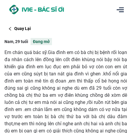
Quay Lại
Nam, 29 tuổi
Đang mở
Em chán quá bác sỹ.Gia đình em có bà chị bị bệnh rối loạn
đa nhân cách lên đồng lên cốt điên khùng nói bậy nói bạ
khiến gia đình em lục đục em phải bỏ vợ còn con em út
của em cũng súyt bị tan nát gia đình vì ghen .khổ nổi gia
đình em toàn mê tín dị đoan ,em thì thấp cổ bé họng nói
đúng sai gì cũng không ai nghe dù em đã 29 tuổi còn vợ
chồng bà chị thứ ba em vợ điên khùng chồng dê xòm dê
luôn cả chị tư em mà nói ai cũng nghe ,rồi ruồn rút bên gia
đình em .em chán lắm em cũng không dám có vợ nữa tại
vợ trước em toàn bị bà chị thứ ba với bà chị dâu đâm
thọt,mẹ em thì nóng lên chỉ nghe anh chị hai và anh chị ba
dù em bị oan gì em có giải thích cũng không ai nghe cũng