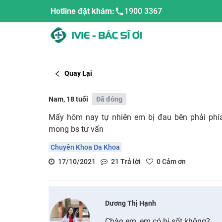
Hotline đặt khám:
1900 3367
Quay Lại
Nam, 18 tuổi
Đã đóng
Mấy hôm nay tự nhiên em bị đau bên phải phía
mong bs tư vấn
Chuyên Khoa Đa Khoa
17/10/2021
21
Trả lời
0
Cảm ơn
Dương Thị Hạnh
Chào em, em có bị sốt không?