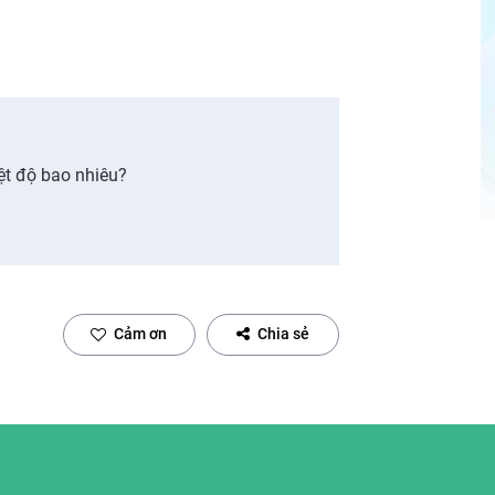
ệt độ bao nhiêu?
Cảm ơn
Chia sẻ