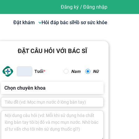
Đăng ký
/
Đăng nhập
Đặt khám
Hỏi đáp bác sĩ
Hồ sơ sức khỏe
ĐẶT CÂU HỎI VỚI BÁC SĨ
Tuổi
Nam
Nữ
Chọn chuyên khoa