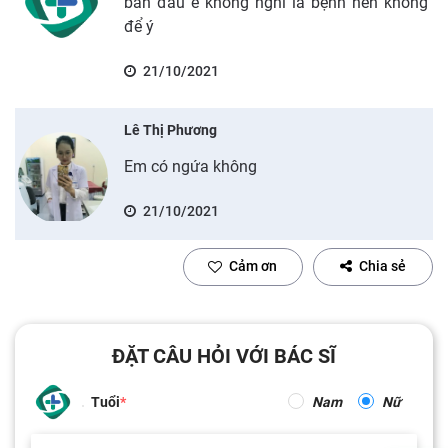
ban đầu e không nghĩ là bệnh nên không
để ý
21/10/2021
Lê Thị Phương
Em có ngứa không
21/10/2021
Cảm ơn
Chia sẻ
ĐẶT CÂU HỎI VỚI BÁC SĨ
Tuổi
Nam
Nữ