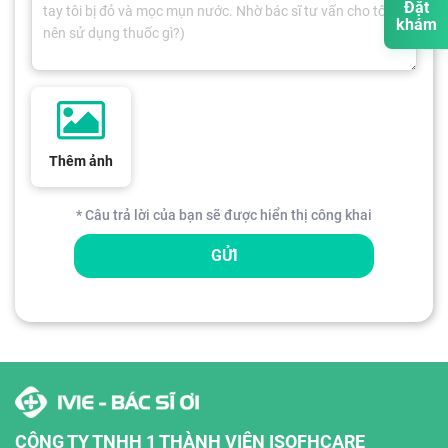
Đặt
khám
Thêm ảnh
* Câu trả lời của bạn sẽ được hiển thị công khai
GỬI
CÔNG TY TNHH 1 THÀNH VIÊN ISOFHCARE