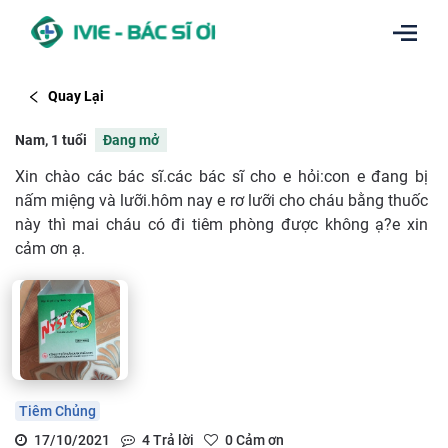
Quay Lại
Nam, 1 tuổi
Đang mở
Xin chào các bác sĩ.các bác sĩ cho e hỏi:con e đang bị
nấm miệng và lưỡi.hôm nay e rơ lưỡi cho cháu bằng thuốc
này thì mai cháu có đi tiêm phòng được không ạ?e xin
cảm ơn ạ.
Tiêm Chủng
17/10/2021
4
Trả lời
0
Cảm ơn