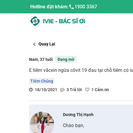
Hotline đặt khám:
1900 3367
Quay Lại
Nam, 37 tuổi
Đang mở
E tiêm văcxin ngừa côvit 19 đau tại chỗ tiêm có s
Tiêm Chủng
18/10/2021
3
Trả lời
1
Cảm ơn
Dương Thị Hạnh
Chào bạn,