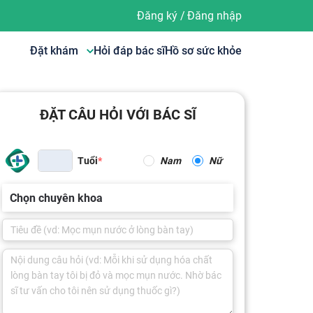
Đăng ký
/
Đăng nhập
Đặt khám
Hỏi đáp bác sĩ
Hồ sơ sức khỏe
ĐẶT CÂU HỎI VỚI BÁC SĨ
Tuổi
Nam
Nữ
Chọn chuyên khoa