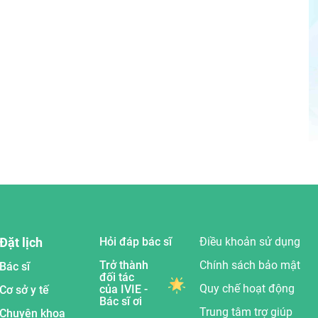
Đặt lịch
Hỏi đáp bác sĩ
Điều khoản sử dụng
Trở thành
Chính sách bảo mật
Bác sĩ
đối tác
Quy chế hoạt động
của IVIE -
Cơ sở y tế
Bác sĩ ơi
Trung tâm trợ giúp
Chuyên khoa