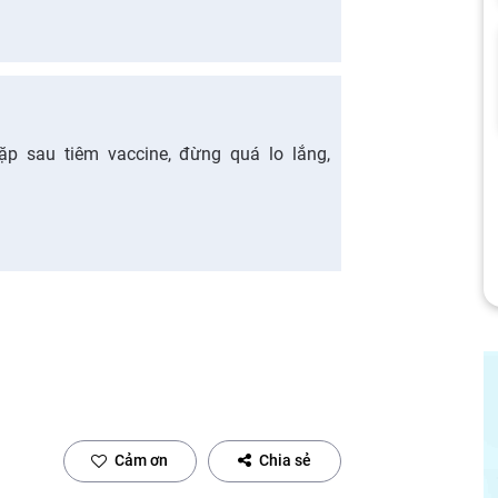
p sau tiêm vaccine, đừng quá lo lắng,
Cảm ơn
Chia sẻ