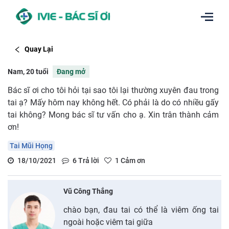
Quay Lại
Nam, 20 tuổi
Đang mở
Bác sĩ ơi cho tôi hỏi tại sao tôi lại thường xuyên đau trong
tai ạ? Mấy hôm nay không hết. Có phải là do có nhiều gấy
tai không? Mong bác sĩ tư vấn cho ạ. Xin trân thành cảm
ơn!
Tai Mũi Họng
18/10/2021
6
Trả lời
1
Cảm ơn
Vũ Công Thắng
chào bạn, đau tai có thể là viêm ống tai
ngoài hoặc viêm tai giữa