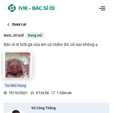
Quay Lại
Nam, 20 tuổi
Đang mở
Bác sĩ ới lưỡi gà của em có chấm đỏ, có sao không ạ
Tai Mũi Họng
19/10/2021
4
Trả lời
1
Cảm ơn
Vũ Công Thắng