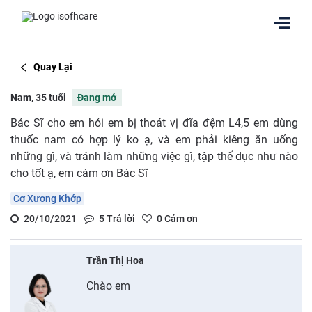
Quay Lại
Nam, 35 tuổi
Đang mở
Bác Sĩ cho em hỏi em bị thoát vị đĩa đệm L4,5 em dùng
thuốc nam có hợp lý ko ạ, và em phải kiêng ăn uống
những gì, và tránh làm những việc gì, tập thể dục như nào
cho tốt ạ, em cám ơn Bác Sĩ
Cơ Xương Khớp
20/10/2021
5
Trả lời
0
Cảm ơn
Trần Thị Hoa
Chào em