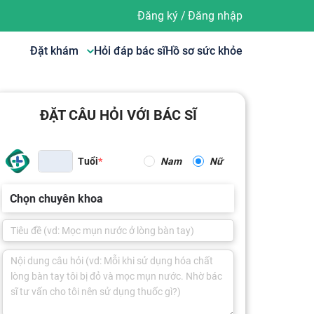
Đăng ký
/
Đăng nhập
Đặt khám
Hỏi đáp bác sĩ
Hồ sơ sức khỏe
ĐẶT CÂU HỎI VỚI BÁC SĨ
Tuổi
Nam
Nữ
Chọn chuyên khoa