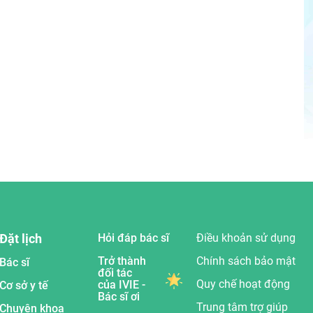
Đặt lịch
Hỏi đáp bác sĩ
Điều khoản sử dụng
Trở thành
Chính sách bảo mật
Bác sĩ
đối tác
Quy chế hoạt động
của IVIE -
Cơ sở y tế
Bác sĩ ơi
Trung tâm trợ giúp
Chuyên khoa