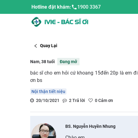
Hotline đặt khám:
1900 3367
Quay Lại
Nam, 38 tuổi
Đang mở
bác sĩ cho em hỏi cứ khoang 15đến 20p là em đi 
ơn bs
Nội thận tiết niệu
20/10/2021
2
Trả lời
0
Cảm ơn
BS. Nguyễn Huyền Nhung
Chào em