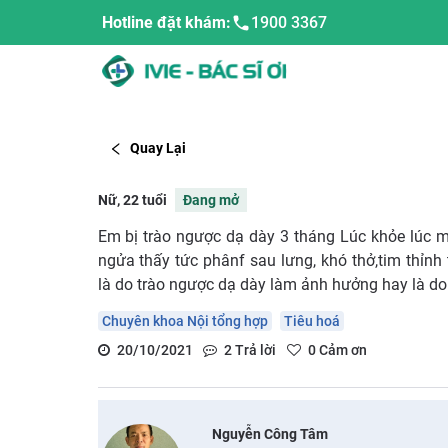
Hotline đặt khám:
1900 3367
Quay Lại
Nữ, 22 tuổi
Đang mở
Em bị trào ngược dạ dày 3 tháng Lúc khỏe lúc 
ngửa thấy tức phânf sau lưng, khó thở,tim thỉn
là do trào ngược dạ dày làm ảnh hưởng hay là do
Chuyên khoa Nội tổng hợp
Tiêu hoá
20/10/2021
2
Trả lời
0
Cảm ơn
Nguyễn Công Tâm