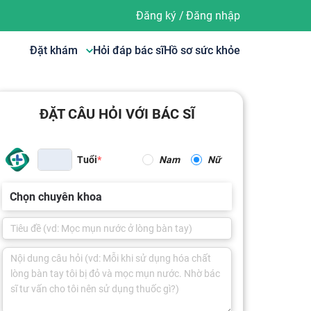
Đăng ký
/
Đăng nhập
Đặt khám
Hỏi đáp bác sĩ
Hồ sơ sức khỏe
ĐẶT CÂU HỎI VỚI BÁC SĨ
Tuổi
Nam
Nữ
Chọn chuyên khoa