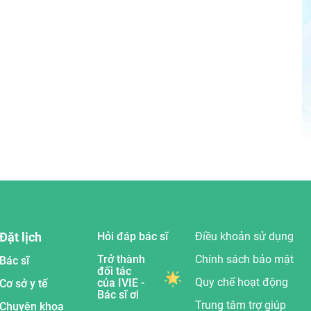
Đặt lịch
Hỏi đáp bác sĩ
Điều khoản sử dụng
Trở thành
Chính sách bảo mật
Bác sĩ
đối tác
Quy chế hoạt động
của IVIE -
Cơ sở y tế
Bác sĩ ơi
Trung tâm trợ giúp
Chuyên khoa