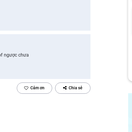
sof ngược chưa
Cảm ơn
Chia sẻ