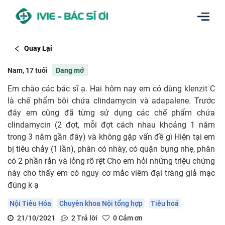
Quay Lại
Nam, 17 tuổi
Đang mở
Em chào các bác sĩ ạ. Hai hôm nay em có dùng klenzit C
là chế phẩm bôi chứa clindamycin và adapalene. Trước
đây em cũng đã từng sử dụng các chế phẩm chứa
clindamycin (2 đợt, mỗi đợt cách nhau khoảng 1 năm
trong 3 năm gần đây) và không gặp vấn đề gì Hiện tại em
bị tiêu chảy (1 lần), phân có nhày, có quặn bụng nhẹ, phân
có 2 phần rắn và lỏng rõ rệt Cho em hỏi những triệu chứng
này cho thấy em có nguy cơ mắc viêm đại tràng giả mạc
đúng k ạ
Nội Tiêu Hóa
Chuyên khoa Nội tổng hợp
Tiêu hoá
21/10/2021
2
Trả lời
0
Cảm ơn