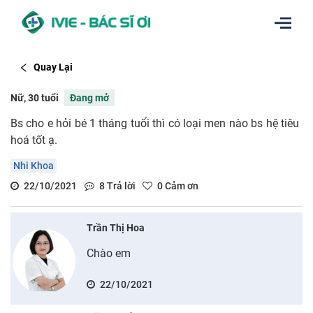
Quay Lại
Nữ, 30 tuổi
Đang mở
Bs cho e hỏi bé 1 tháng tuổi thì có loại men nào bs hệ tiêu
hoá tốt ạ.
Nhi Khoa
22/10/2021
8
Trả lời
0
Cảm ơn
Trần Thị Hoa
Chào em
22/10/2021