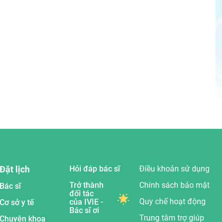
Đặt lịch
Hỏi đáp bác sĩ
Điều khoản sử dụng
Trở thành
Chính sách bảo mật
Bác sĩ
đối tác
Quy chế hoạt động
của IVIE -
Cơ sở y tế
Bác sĩ ơi
Trung tâm trợ giúp
Chuyên khoa