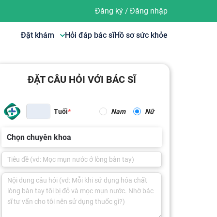
Đăng ký
/
Đăng nhập
Đặt khám
Hỏi đáp bác sĩ
Hồ sơ sức khỏe
ĐẶT CÂU HỎI VỚI BÁC SĨ
Tuổi
Nam
Nữ
Chọn chuyên khoa