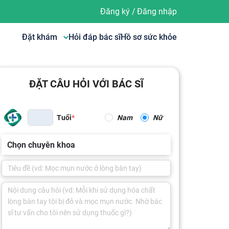
Đăng ký
/
Đăng nhập
Đặt khám
Hỏi đáp bác sĩ
Hồ sơ sức khỏe
ĐẶT CÂU HỎI VỚI BÁC SĨ
Tuổi
Nam
Nữ
Chọn chuyên khoa