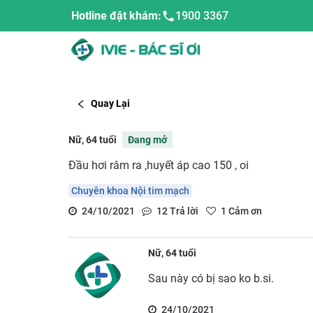
Hotline đặt khám:
1900 3367
Quay Lại
Nữ, 64 tuổi
Đang mở
Đầu hơi râm ra ,huyết áp cao 150 , oi
Chuyên khoa Nội tim mạch
24/10/2021
12
Trả lời
1
Cảm ơn
Nữ, 64 tuổi
Sau này có bị sao ko b.si.
24/10/2021