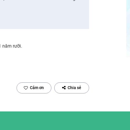
1 năm rưỡi.
Cảm ơn
Chia sẻ